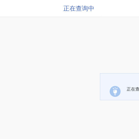
正在查询中
正在